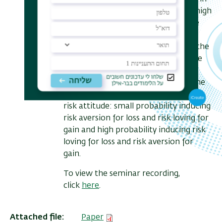
a lottery ticket (i.e., a product with high
gain - small loss) can be worthwhile
for those with low wealth and for a
medium wealth the added value of the
lottery decreases down to a negative
value as wealth increases Finally, we
show that for significant loss/gain the
model induce the fourfold pattern of
risk attitude: small probability inducing
risk aversion for loss and risk loving for
gain and high probability inducing risk
loving for loss and risk aversion for
gain.
To view the seminar recording,
click
here
.
Attached file
Paper