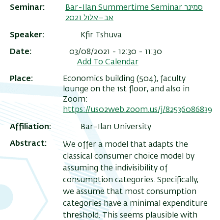
Bar-Ilan Summertime Seminar סמינר
Seminar
אב–אלול 2021
Speaker
Kfir Tshuva
Date
03/08/2021 - 12:30 - 11:30
Add To Calendar
Place
Economics building (504), faculty
lounge on the 1st floor, and also in
Zoom:
https://us02web.zoom.us/j/82536086839
Affiliation
Bar-Ilan University
Abstract
We offer a model that adapts the
classical consumer choice model by
assuming the indivisibility of
consumption categories. Specifically,
we assume that most consumption
categories have a minimal expenditure
threshold. This seems plausible with