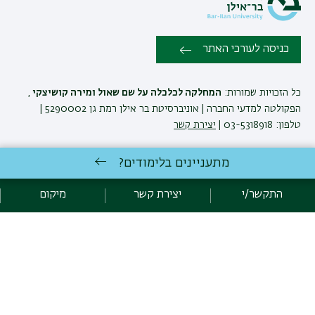
כניסה לעורכי האתר
כל הזכויות שמורות:
המחלקה לכלכלה על שם שאול ומירה קושיצקי
,
הפקולטה למדעי החברה | אוניברסיטת בר אילן רמת גן 5290002 |
טלפון: 03-5318918 |
יצירת קשר
מתעניינים בלימודים?
המחלקה לכלכלה ע'ש שאול ומירה קושיצקי שומרת לעצמה את הזכות
לבצע שינויים והתאמות בתוכניות ובקורסים בהתאם לצרכים האקדמיים
התקשר/י
יצירת קשר
מיקום
ואחרים. ט.ל.ח
לימודי כלכלה
באוניברסיטת בר-אילן
פיתוח:
אגף תקשוב, אוניברסיטת בר-אילן
קידום:
Emarker קידום אתרים
הצהרת נגישות
מדיניות פרטיות
אקדימה בר-אילן