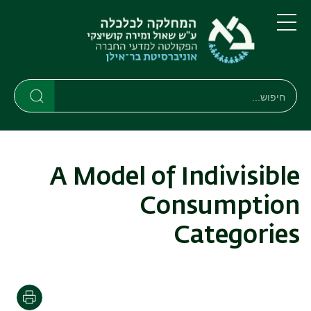
דילוג
דילוג
לתוכן
לתפריט
ניווט
העיקרי
תפריט
ראשי
חיפוש
חיפוש
חיפוש
A Model of Indivisible
Consumption
Categories
הדפסה