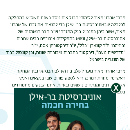
מרכז אהרון מאיר ללימודי הבנקאות נוסד בשנת תשס"א במחלקה
לכלכלה שבאוניברסיטת בר-אילן כדי להנציח את זכרו של אהרון
מאיר, אשר כיהן כמנכ"ל בנק המזרחי ויו"ר חבר הנאמנים של
אוניברסיטת בר-אילן, ונשא בתפקידים ציבוריים רבים אחרים
וביניהם: יו"ר קונצרן "כלל", יו"ר דירקטוריון אסם, יו"ר
"מדרשיית נועם", דירקטור בחברות ציבוריות שונות, וכן קונסול כבוד
של הונגריה בישראל.
מרכז אהרון מאיר נועד לשלב בין העולם הבנקאי ובין המחקר
האקדמי. מטרת המרכז היא לספק פורום שבו בנקאים ואנשי
אקדמיה דנים ומנתחים נושאים ובעיות, אתם הבנקים מתמודדים
בסביבה התחרותית המשתנה בת זמננו.