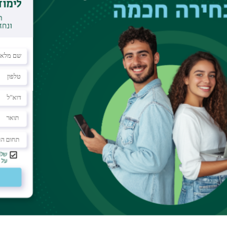
o Calendar
011
odels used to stress test banks should be kept
stead that secrecy can be suboptimal, because
 deter socially desirable investment. When the
ndard for passing the test, we show that secrecy
ciently uncertain regarding bank characteristics.
y, then under some conditions, secrecy is
 of failure is either sufficiently high or
r results to several current and proposed stress