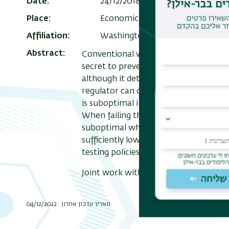
Date
24/12/2018 - 12:30 - 11:00
Add T
Place
Economics Building (504). Room 
Affiliation
Washington University
Abstract
Conventional wisdom holds that the m
secret to prevent gaming. We show in
although it deters gaming, it may also
regulator can choose the minimum sta
is suboptimal if the regulator is suffi
When failing the bank is socially costl
suboptimal when the bank’s private cost
sufficiently low. Finally, we relate ou
testing policies.
Joint work with Basil Williams.
תאריך עדכון אחרון : 04/12/2022