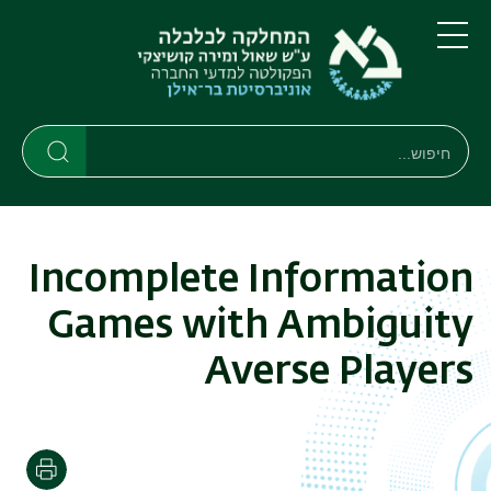
דילוג
דילוג
לתוכן
לתפריט
ניווט
העיקרי
תפריט
ראשי
חיפוש
חיפוש
חיפוש
Incomplete Information
Games with Ambiguity
Averse Players
הדפסה