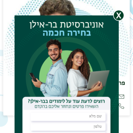
פרופ' ברזיס אליס
Elise.Brezis@biu.ac.il
972-3-5318946