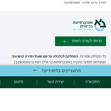
תאריך עדכון אחרון : 03/06/2026
כניסה לעורכי האתר
כל הזכויות שמורות:
המחלקה לכלכלה על שם שאול ומירה קושיצקי
,
הפקולטה למדעי החברה | אוניברסיטת בר אילן רמת גן 5290002 |
טלפון: 03-5318918 |
יצירת קשר
מתעניינים בלימודים?
התקשר/י
יצירת קשר
מיקום
המחלקה לכלכלה ע'ש שאול ומירה קושיצקי שומרת לעצמה את הזכות
לבצע שינויים והתאמות בתוכניות ובקורסים בהתאם לצרכים האקדמיים
ואחרים. ט.ל.ח
לימודי כלכלה
באוניברסיטת בר-אילן