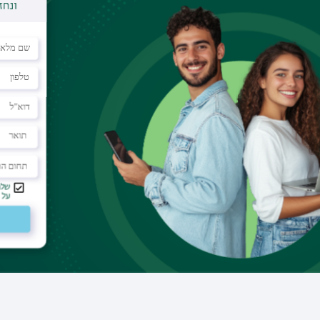
דוא"ל
itay.sharony@biu.ac.il