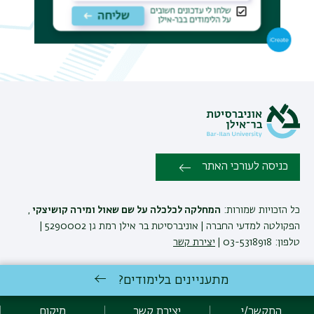
תפר
משנ
כניסה לעורכי האתר
כל הזכויות שמורות:
המחלקה לכלכלה על שם שאול ומירה קושיצקי
,
הפקולטה למדעי החברה | אוניברסיטת בר אילן רמת גן 5290002 |
טלפון: 03-5318918 |
יצירת קשר
מתעניינים בלימודים?
המחלקה לכלכלה ע'ש שאול ומירה קושיצקי שומרת לעצמה את הזכות
לבצע שינויים והתאמות בתוכניות ובקורסים בהתאם לצרכים האקדמיים
התקשר/י
יצירת קשר
מיקום