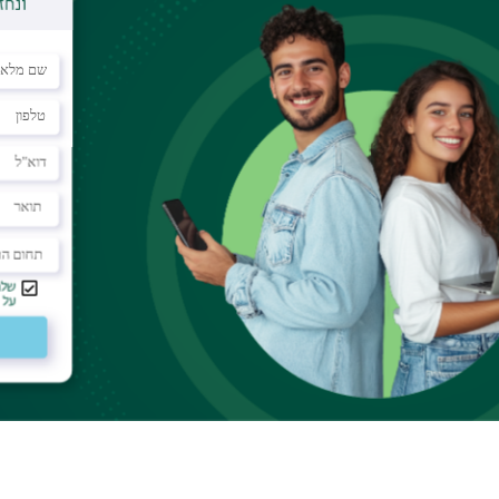
 To Calendar
0047423
ecording, click
here.