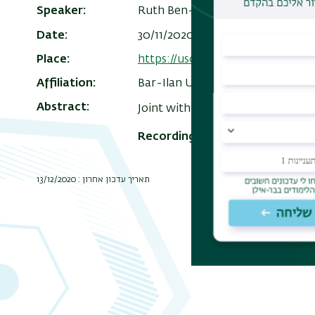
Speaker
Ruth Ben-Yashar
Date
30/11/2020 - 09:30 - 08:00
Add
Place
https://us02web.zoom.us/j/8692
Affiliation
Bar-Ilan University
Abstract
Joint with Miriam Krausz.
Recording:
To view the seminar r
תאריך עדכון אחרון : 13/12/2020