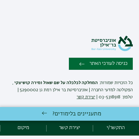
כניסה לעורכי האתר
כל הזכויות שמורות:
המחלקה לכלכלה על שם שאול ומירה קושיצקי
,
הפקולטה למדעי החברה | אוניברסיטת בר אילן רמת גן 5290002 |
טלפון: 03-5318918 |
יצירת קשר
מתעניינים בלימודים?
המחלקה לכלכלה ע'ש שאול ומירה קושיצקי שומרת לעצמה את הזכות
לבצע שינויים והתאמות בתוכניות ובקורסים בהתאם לצרכים האקדמיים
התקשר/י
יצירת קשר
מיקום
ואחרים. ט.ל.ח