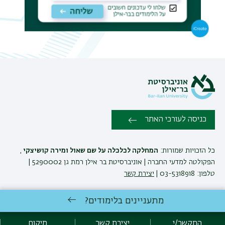
תפר
משנ
כניסה לעורכי האתר
כל הזכויות שמורות:
המחלקה לכלכלה על שם שאול ומירה קושיצקי
,
הפקולטה למדעי החברה | אוניברסיטת בר אילן רמת גן 5290002 |
טלפון: 03-5318918 |
יצירת קשר
מתעניינים בלימודים?
המחלקה לכלכלה ע'ש שאול ומירה קושיצקי שומרת לעצמה את הזכות
לבצע שינויים והתאמות בתוכניות ובקורסים בהתאם לצרכים האקדמיים
התקשר/י
יצירת קשר
מיקום