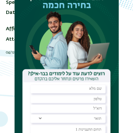
Speaker
Prof. Elena Pesavento
Date
18/05/2009–07 - 11:00 - 10:00
Add To Calendar
Affiliation
Emory University
Attached file
syllabus_may_2009.pdf
תאריך עדכון אחרון : 04/12/2022