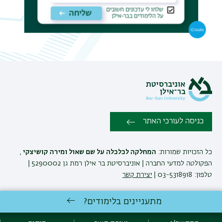
תפר
משנ
כניסה לעורכי האתר
כל הזכויות שמורות:
המחלקה לכלכלה על שם שאול ומירה קושיצקי
,
הפקולטה למדעי החברה | אוניברסיטת בר אילן רמת גן 5290002 |
טלפון: 03-5318918 |
יצירת קשר
מתעניינים בלימודים?
המחלקה לכלכלה ע'ש שאול ומירה קושיצקי שומרת לעצמה את הזכות
לבצע שינויים והתאמות בתוכניות ובקורסים בהתאם לצרכים האקדמיים