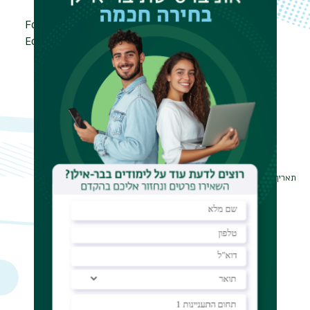
מנחה/ים
פרופ' (אמריטוס) ז'ק סילבר
נושא המחקר
Food Security, Health
Economics
שנת קבלת התואר
2018
מנחה: פרופ' ז'ק סילבר
תאריך עדכון אחרון : 07/02/2022