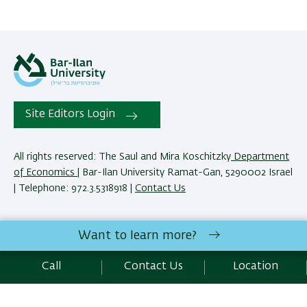
Site Editors Login
All rights reserved: The Saul and Mira Koschitzky
Department
of Economics
| Bar-Ilan University Ramat-Gan, 5290002 Israel
| Telephone: 972.3.5318918 |
Contact Us
The Saul and Mira Koschitzky Department of Economics
Want to learn more?
reserves the right to make changes and adjustments to
programs and courses as necessary to meet academic and
Call
Contact Us
Location
other requirements. E&O.