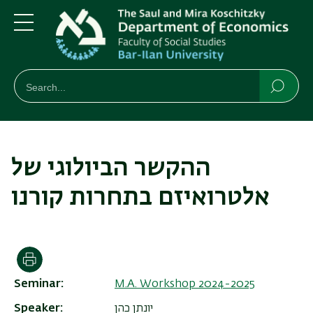
Skip
Skip
to
to
main
main
Menu
content
Navigation
חיפוש
Search
Searc
ההקשר הביולוגי של
אלטרואיזם בתחרות קורנו
Print
Seminar
M.A. Workshop 2024-2025
Speaker
יונתן כהן